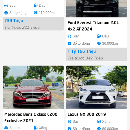
Suv
Dầu
Số tự động
110.000km
739 Triệu
Ford Everest Titanium 2.0L
Trả trước 221 Triệu
4x2 AT 2024
Suv
Dầu
Số tự động
36.000km
1 Tỷ 166 Triệu
Trả trước 349 Triệu
Mercedes Benz C class C200
Lexus NX 300 2019
Exclusive 2021
Suv
Xăng
Sedan
Xăng
Số tự động
89.000km