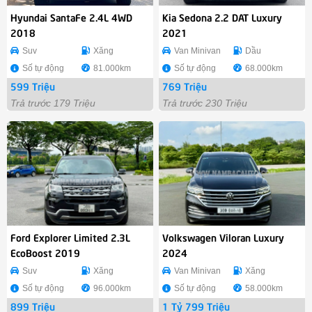
Hyundai SantaFe 2.4L 4WD
Kia Sedona 2.2 DAT Luxury
2018
2021
Suv
Xăng
Van Minivan
Dầu
Số tự động
81.000km
Số tự động
68.000km
599 Triệu
769 Triệu
Trả trước 179 Triệu
Trả trước 230 Triệu
Ford Explorer Limited 2.3L
Volkswagen Viloran Luxury
EcoBoost 2019
2024
Suv
Xăng
Van Minivan
Xăng
Số tự động
96.000km
Số tự động
58.000km
899 Triệu
1 Tỷ 799 Triệu