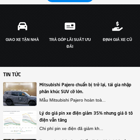
GIAO XE TẬN NHÀ
TRẢ GÓP LÃI SUẤT ƯU
ĐỊNH GIÁ XE CŨ
ĐÃI
TIN TỨC
Mitsubishi Pajero chuẩn bị trở lại, tái gia nhập
phân khúc SUV cỡ lớn.
Mẫu Mitsubishi Pajero hoàn toà...
Lý do giá pin xe điện giảm 35% nhưng giá ô tô
điện vẫn tăng
Chi phí pin xe điện đã giảm kh...