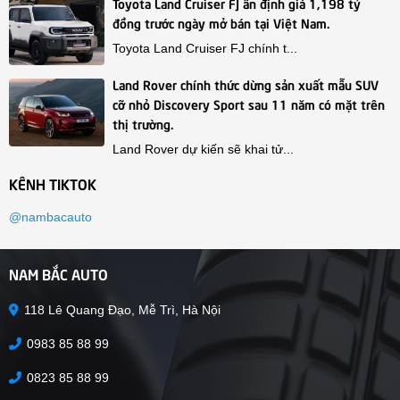
Toyota Land Cruiser FJ ấn định giá 1,198 tỷ
đồng trước ngày mở bán tại Việt Nam.
Toyota Land Cruiser FJ chính t...
Land Rover chính thức dừng sản xuất mẫu SUV
cỡ nhỏ Discovery Sport sau 11 năm có mặt trên
thị trường.
Land Rover dự kiến sẽ khai tử...
KÊNH TIKTOK
@nambacauto
NAM BẮC AUTO
118 Lê Quang Đạo, Mễ Trì, Hà Nội
0983 85 88 99
0823 85 88 99