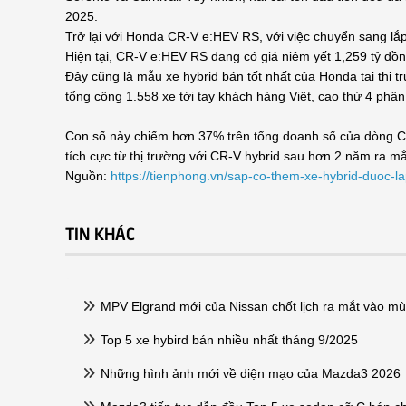
2025.
Trở lại với Honda CR-V e:HEV RS, với việc chuyển sang lắp
Hiện tại, CR-V e:HEV RS đang có giá niêm yết 1,259 tỷ đồn
Đây cũng là mẫu xe hybrid bán tốt nhất của Honda tại thị
tổng cộng 1.558 xe tới tay khách hàng Việt, cao thứ 4 phâ
Con số này chiếm hơn 37% trên tổng doanh số của dòng CR-
tích cực từ thị trường với CR-V hybrid sau hơn 2 năm ra mắ
Nguồn:
https://tienphong.vn/sap-co-them-xe-hybrid-duoc-l
TIN KHÁC
MPV Elgrand mới của Nissan chốt lịch ra mắt vào m
Top 5 xe hybird bán nhiều nhất tháng 9/2025
Những hình ảnh mới về diện mạo của Mazda3 2026