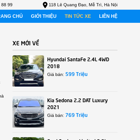
 88 99
118 Lê Quang Đạo, Mễ Trì, Hà Nội
RANG CHỦ
GIỚI THIỆU
TIN TỨC XE
LIÊN HỆ
XE MỚI VỀ
Hyundai SantaFe 2.4L 4WD
2018
599 Triệu
Giá bán:
c
hà
Kia Sedona 2.2 DAT Luxury
2021
769 Triệu
Giá bán: