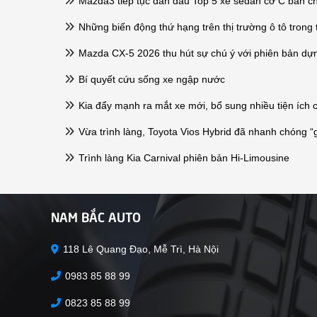
Mazda3 tiếp tục dẫn đầu Top 5 xe sedan cỡ C bán c
Những biến động thứ hạng trên thị trường ô tô trong 
Mazda CX-5 2026 thu hút sự chú ý với phiên bản dựn
Bí quyết cứu sống xe ngập nước
Kia đẩy mạnh ra mắt xe mới, bổ sung nhiều tiện ích 
Vừa trình làng, Toyota Vios Hybrid đã nhanh chóng “
Trình làng Kia Carnival phiên bản Hi-Limousine
NAM BẮC AUTO
118 Lê Quang Đạo, Mễ Trì, Hà Nội
0983 85 88 99
0823 85 88 99