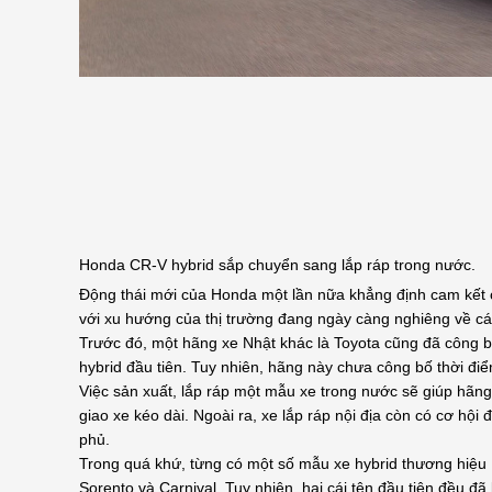
Honda CR-V hybrid sắp chuyển sang lắp ráp trong nước.
Động thái mới của Honda một lần nữa khẳng định cam kết c
với xu hướng của thị trường đang ngày càng nghiêng về các 
Trước đó, một hãng xe Nhật khác là Toyota cũng đã công 
hybrid đầu tiên. Tuy nhiên, hãng này chưa công bố thời điể
Việc sản xuất, lắp ráp một mẫu xe trong nước sẽ giúp hãng 
giao xe kéo dài. Ngoài ra, xe lắp ráp nội địa còn có cơ hộ
phủ.
Trong quá khứ, từng có một số mẫu xe hybrid thương hiệu
Sorento và Carnival. Tuy nhiên, hai cái tên đầu tiên đều đ