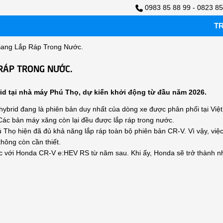
0983 85 88 99 - 0823 85
T
ang Lắp Ráp Trong Nước.
RÁP TRONG NƯỚC.
rid tại nhà máy Phú Thọ, dự kiến khởi động từ đầu năm 2026.
ybrid đang là phiên bản duy nhất của dòng xe được phân phối tại Việt
Các bản máy xăng còn lại đều được lắp ráp trong nước.
họ hiện đã đủ khả năng lắp ráp toàn bộ phiên bản CR-V. Vì vậy, việ
không còn cần thiết.
c với Honda CR-V e:HEV RS từ năm sau. Khi ấy, Honda sẽ trở thành n