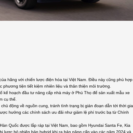
ủa hãng với chiến lược điện hóa tại Việt Nam. Điều này cũng phù hợp
phương tiện tiết kiệm nhiên liệu và thân thiện môi trường.
bố kế hoạch đầu tư nâng cấp nhà máy ở Phú Thọ để sản xuất mẫu xe
m cụ thể.
chủ động về nguồn cung, tránh tình trạng bị gián đoạn dẫn tới thời gi
i được hưởng các chính sách ưu đãi như giảm lệ phí trước bạ từ Chính
 Hàn Quốc được lắp ráp tại Việt Nam, bao gồm Hyundai Santa Fe, Kia
ã bị lược bỏ phiên bản hybrid khi ra bản nâng cấp vào các năm 2024 và