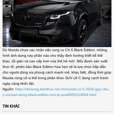
Dù Mazda chưa xác nhận việc tung ra CX-5 Black Edition, những
hình ảnh dựng này phần nào cho thấy định hướng thiết kế thể
thao, tối giản và cao cấp hơn của thế hệ mới. Nếu được sản xuất
thực tế, phiên bản Black Edition hứa hẹn sẽ là lựa chọn hấp dẫn
cho người dùng ưa phong cách mạnh mẽ, khác biệt, đồng thời giúp
Mazda củng cố vị thế trong phân khúc SUV cỡ C đang cạnh tranh
ngày càng khốc liệt.
Nguồn:
https://doisong.kienthuc.net.vn/mazda-cx-5-2026-gay-chu-
y-voi-ban-dung-black-edition-moi-la-post8591510654.html
TIN KHÁC