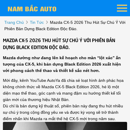
Trang Chủ
Tin Tức
Mazda CX-5 2026 Thu Hút Sự Chú Ý Với
Phiên Bản Dựng Black Edition Độc Đáo.
MAZDA CX-5 2026 THU HÚT SỰ CHÚ Ý VỚI PHIÊN BẢN
DỰNG BLACK EDITION ĐỘC ĐÁO.
Mazda dường như đang lên kế hoạch cho màn “lột xác” ấn
tượng của CX-5, khi bản dựng Black Edition 2026 xuất hiện
với phong cách thể thao và thiết kế sắc nét hơn.
Mới đây, kênh YouTube AutoYa đã chia sẻ loạt hình ảnh phác họa
không chính thức về Mazda CX-5 Black Edition 2026, hé lộ một
diện mạo thể thao, góc cạnh và mang đậm xu hướng thiết kế tối
giản mới của thương hiệu Nhật Bản.
Dù chỉ là bản dựng kỹ thuật số, phiên bản này đang thu hút nhiều
sự chú ý trong cộng đồng yêu xe và được kỳ vọng sẽ trở thành
điểm nhấn khi Mazda ra mắt thế hệ CX-5 mới trong năm sau.