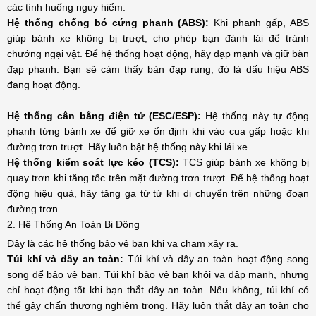
các tình huống nguy hiểm.
Hệ thống chống bó cứng phanh (ABS):
Khi phanh gấp, ABS
giúp bánh xe không bị trượt, cho phép bạn đánh lái để tránh
chướng ngại vật. Để hệ thống hoạt động, hãy đạp mạnh và giữ bàn
đạp phanh. Bạn sẽ cảm thấy bàn đạp rung, đó là dấu hiệu ABS
đang hoạt động.
Hệ thống cân bằng điện tử (ESC/ESP):
Hệ thống này tự động
phanh từng bánh xe để giữ xe ổn định khi vào cua gấp hoặc khi
đường trơn trượt. Hãy luôn bật hệ thống này khi lái xe.
Hệ thống kiểm soát lực kéo (TCS):
TCS giúp bánh xe không bị
quay trơn khi tăng tốc trên mặt đường trơn trượt. Để hệ thống hoạt
động hiệu quả, hãy tăng ga từ từ khi di chuyển trên những đoạn
đường trơn.
2. Hệ Thống An Toàn Bị Động
Đây là các hệ thống bảo vệ bạn khi va chạm xảy ra.
Túi khí và dây an toàn:
Túi khí và dây an toàn hoạt động song
song để bảo vệ bạn. Túi khí bảo vệ bạn khỏi va đập mạnh, nhưng
chỉ hoạt động tốt khi bạn thắt dây an toàn. Nếu không, túi khí có
thể gây chấn thương nghiêm trọng. Hãy luôn thắt dây an toàn cho