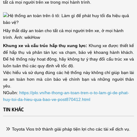
tất cả mọi người trên xe trong mọi hành trình.
Hãy thắt dây an toàn cho tất cả mọi người trên xe, ở mọi hành
trình. Ảnh: wikiHow
Khung xe và cấu trúc hấp thụ xung lực:
Khung xe được thiết kế
để hấp thụ và phân tán lực va chạm, bảo vệ khoang hành khách.
Để hệ thống này hoạt động, hãy không tự ý thay đổi cấu trúc xe và
luôn tuân thủ các quy định về tốc độ.
Việc hiểu và sử dụng đúng các hệ thống này không chỉ giúp bạn lái
xe an toàn hơn mà còn bảo vệ chính bạn và những người thân
yêu.
NGuồn:
https://plo.vn/he-thong-an-toan-tren-o-to-lam-gi-de-phat-
huy-toi-da-hieu-qua-bao-ve-post870412.html
TIN KHÁC
Toyota Vios trở thành giải pháp tiện lợi cho các tài xế dịch vụ.