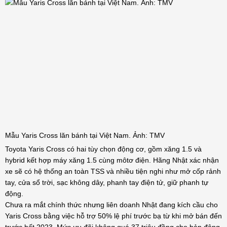
Mẫu Yaris Cross lăn bánh tại Việt Nam. Ảnh: TMV
Toyota Yaris Cross có hai tùy chọn động cơ, gồm xăng 1.5 và
hybrid kết hợp máy xăng 1.5 cùng môtơ điện. Hãng Nhật xác nhận
xe sẽ có hệ thống an toàn TSS và nhiều tiện nghi như mở cốp rảnh
tay, cửa sổ trời, sạc không dây, phanh tay điện tử, giữ phanh tự
động.
Chưa ra mắt chính thức nhưng liên doanh Nhật đang kích cầu cho
Yaris Cross bằng việc hỗ trợ 50% lệ phí trước bạ từ khi mở bán đến
trước hết 2023. Mức ưu đãi không quá 37 triệu đồng cho bản động