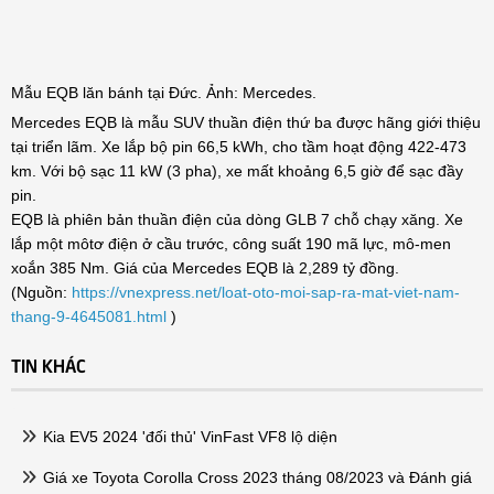
Mẫu EQB lăn bánh tại Đức. Ảnh: Mercedes.
Mercedes EQB là mẫu SUV thuần điện thứ ba được hãng giới thiệu
tại triển lãm. Xe lắp bộ pin 66,5 kWh, cho tầm hoạt động 422-473
km. Với bộ sạc 11 kW (3 pha), xe mất khoảng 6,5 giờ để sạc đầy
pin.
EQB là phiên bản thuần điện của dòng GLB 7 chỗ chạy xăng. Xe
lắp một môtơ điện ở cầu trước, công suất 190 mã lực, mô-men
xoắn 385 Nm. Giá của Mercedes EQB là 2,289 tỷ đồng.
(Nguồn:
https://vnexpress.net/loat-oto-moi-sap-ra-mat-viet-nam-
thang-9-4645081.html
)
TIN KHÁC
Kia EV5 2024 'đối thủ' VinFast VF8 lộ diện
Giá xe Toyota Corolla Cross 2023 tháng 08/2023 và Đánh giá