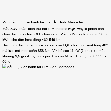
Một mẫu EQE lăn bánh tại châu Âu. Ảnh: Mercedes
Mẫu SUV thuần điện thứ hai là Mercedes EQE. Đây là phiên bản
chạy điện của chiếc GLE chạy xăng. Mẫu SUV này lắp bộ pin 90,56
kWh, cho tầm hoạt động 462-549 km.
Hai môtơ điện ở cầu trước và sau của EQE cho công suất tổng 402
mã lực, mô-men xoắn 858 Nm. Với bộ sạc 11 kW (3 pha), xe mất
khoảng 9,5 giờ để sạc đầy pin. Giá của Mercedes EQE là 3,999 tỷ
đồng.