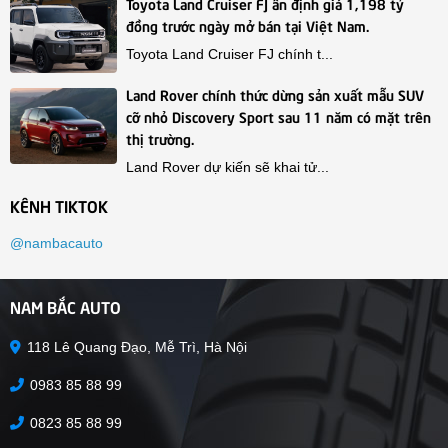
Toyota Land Cruiser FJ ấn định giá 1,198 tỷ
đồng trước ngày mở bán tại Việt Nam.
Toyota Land Cruiser FJ chính t...
Land Rover chính thức dừng sản xuất mẫu SUV
cỡ nhỏ Discovery Sport sau 11 năm có mặt trên
thị trường.
Land Rover dự kiến sẽ khai tử...
KÊNH TIKTOK
@nambacauto
NAM BẮC AUTO
118 Lê Quang Đạo, Mễ Trì, Hà Nội
0983 85 88 99
0823 85 88 99