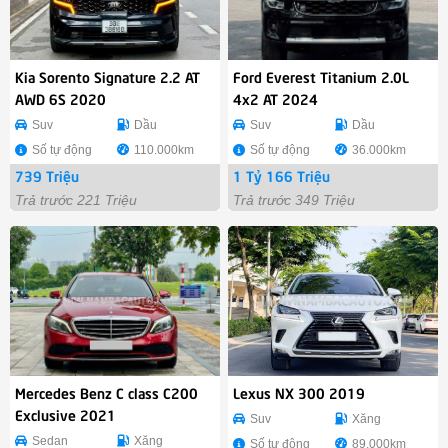
Kia Sorento Signature 2.2 AT
Ford Everest Titanium 2.0L
AWD 6S 2020
4x2 AT 2024
Suv
Dầu
Suv
Dầu
Số tự động
110.000km
Số tự động
36.000km
739 Triệu
1 Tỷ 166 Triệu
Trả trước 221 Triệu
Trả trước 349 Triệu
Mercedes Benz C class C200
Lexus NX 300 2019
Exclusive 2021
Suv
Xăng
Sedan
Xăng
Số tự động
89.000km