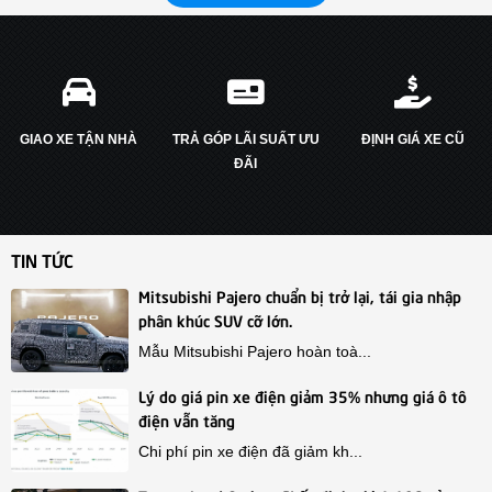
GIAO XE TẬN NHÀ
TRẢ GÓP LÃI SUẤT ƯU
ĐỊNH GIÁ XE CŨ
ĐÃI
TIN TỨC
Mitsubishi Pajero chuẩn bị trở lại, tái gia nhập
phân khúc SUV cỡ lớn.
Mẫu Mitsubishi Pajero hoàn toà...
Lý do giá pin xe điện giảm 35% nhưng giá ô tô
điện vẫn tăng
Chi phí pin xe điện đã giảm kh...