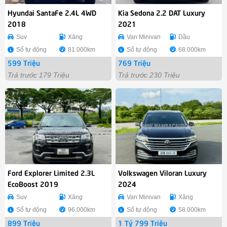
Hyundai SantaFe 2.4L 4WD
Kia Sedona 2.2 DAT Luxury
2018
2021
Suv
Xăng
Van Minivan
Dầu
Số tự động
81.000km
Số tự động
68.000km
599 Triệu
769 Triệu
Trả trước 179 Triệu
Trả trước 230 Triệu
Ford Explorer Limited 2.3L
Volkswagen Viloran Luxury
EcoBoost 2019
2024
Suv
Xăng
Van Minivan
Xăng
Số tự động
96.000km
Số tự động
58.000km
899 Triệu
1 Tỷ 799 Triệu