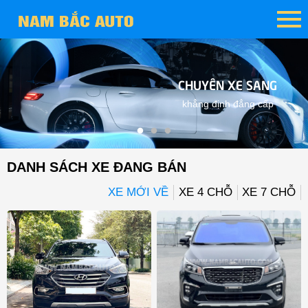
CHUYÊN XE SANG
khẳng định đẳng cấp
DANH SÁCH XE ĐANG BÁN
XE MỚI VỀ
XE 4 CHỖ
XE 7 CHỖ